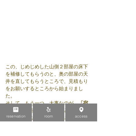
この、じめじめした山側２部屋の床下
を補修してもらうのと、奥の部屋の天
井を直してもらうところで、見積もり
をお願いするところから始まりまし
た。
そして、もう一つ、大事なのが、
「宿
として許可をとるためにはどういった
reservation
room
access
改修が必要なのか」
というところ。
それを考えるうえで、ゲストハウスを
どういう営業形態でいくのかを決める