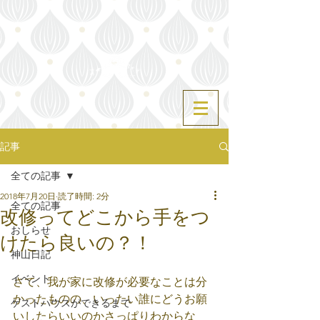
記事
全ての記事
2018年7月20日
読了時間: 2分
全ての記事
改修ってどこから手をつ
おしらせ
けたら良いの？！
神山日記
イベント
さて、我が家に改修が必要なことは分
かったものの、いったい誰にどうお願
ゲストハウスができるまで
いしたらいいのかさっぱりわからな