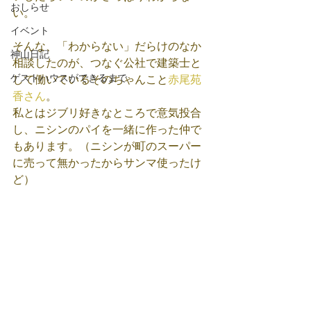
おしらせ
い。
イベント
そんな、「わからない」だらけのなか
神山日記
相談したのが、つなぐ公社で建築士と
ゲストハウスができるまで
して働いているそのちゃんこと
赤尾苑
香さん
。
私とはジブリ好きなところで意気投合
し、ニシンのパイを一緒に作った仲で
もあります。（ニシンが町のスーパー
に売って無かったからサンマ使ったけ
ど）