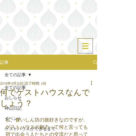
記事
全ての記事
2018年4月20日
読了時間: 2分
全ての記事
何でゲストハウスなんで
おしらせ
しょう？
神山日記
イベント
私、食いしん坊の旅好きなのですが、
ゲストハウスの魅力って何と言っても
ゲストハウスができるまで
宿で出会う人たちとの交流だと思って