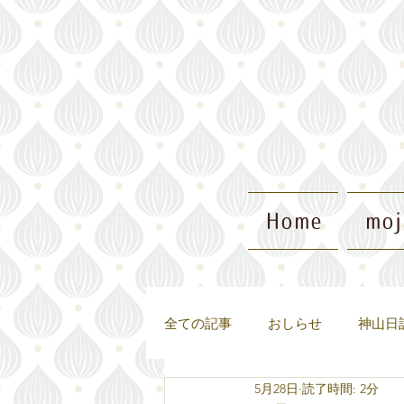
Home
mo
全ての記事
おしらせ
神山日
5月28日
読了時間: 2分
神山日記
ゲストハウスがで